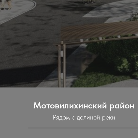
Мотовилихинский район
Рядом с долиной реки