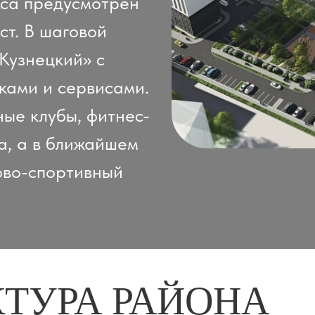
кса предусмотрен
ст. В шаговой
Кузнецкий» с
ками и сервисами.
ные клубы, фитнес-
а, а в ближайшем
ово-спортивный
ТУРА РАЙОНА