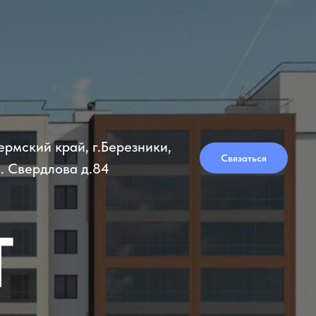
ермский край, г.Березники,
Связаться
л. Свердлова д.84
Т