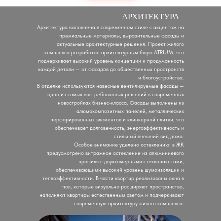
АРХИТЕКТУРА
Архитектура выполнена в современном стиле с акцентом на
премиальные материалы, выразительные фасады и
актуальные архитектурные решения. Проект жилого
комплекса разработан архитектурным бюро ATRIUM, что
подчеркивает высокий уровень концепции и продуманность
каждой детали — от фасадов до общественных пространств
и благоустройства.
В отделке используются навесные вентилируемые фасады —
одно из самых востребованных решений в современных
новостройках бизнес-класса. Фасады выполнены из
алюмокомпозитных панелей, металлических
перфорированных элементов и клинкерной плитки, что
обеспечивает долговечность, энергоэффективность и
стильный внешний вид дома.
Особое внимание уделено остеклению: в ЖК
предусмотрено витражное остекление из алюминиевого
профиля с двухкамерными стеклопакетами,
обеспечивающими высокий уровень шумоизоляции и
теплоэффективности. В части квартир реализованы окна в
пол, которые визуально расширяют пространство,
наполняют квартиры естественным светом и подчеркивают
современную архитектуру жилого комплекса.