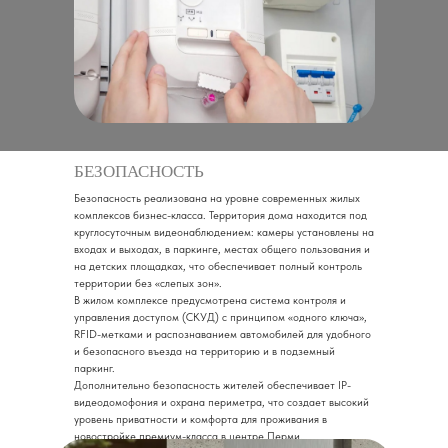
БЕЗОПАСНОСТЬ
Безопасность реализована на уровне современных жилых
комплексов бизнес-класса. Территория дома находится под
круглосуточным видеонаблюдением: камеры установлены на
входах и выходах, в паркинге, местах общего пользования и
на детских площадках, что обеспечивает полный контроль
территории без «слепых зон».
В жилом комплексе предусмотрена система контроля и
управления доступом (СКУД) с принципом «одного ключа»,
RFID-метками и распознаванием автомобилей для удобного
и безопасного въезда на территорию и в подземный
паркинг.
Дополнительно безопасность жителей обеспечивает IP-
видеодомофония и охрана периметра, что создает высокий
уровень приватности и комфорта для проживания в
новостройке премиум-класса в центре Перми.