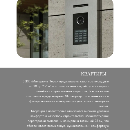
КВАРТИРЫ
В ЖК «Манеры» в Перми представлены квартиры площадью
от 28 до 236 м² — от компактных студий до просторных
семейных и премиальных форматов. Всего в жилом
комплексе предусмотрено 817 квартир с современными и
функциональными планировками для разных сценариев
жизни.
Квартиры в новостройке отличаются высоким уровнем
комфорта и качеством строительства. Межквартирные
перегородки выполнены из кирпича толщиной 25 см, что
обеспечивает повышенную шумоизоляцию и комфортную