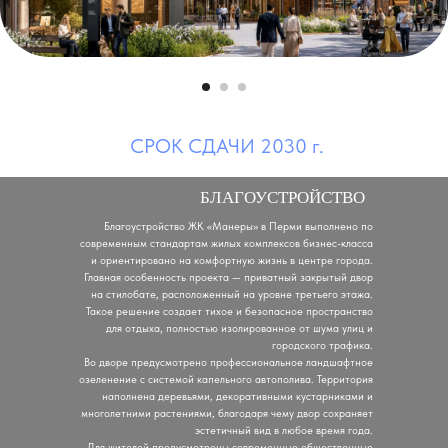
СРОК СДАЧИ 2030 г.
БЛАГОУСТРОЙСТВО
Благоустройство ЖК «Манеры» в Перми выполнено по
современным стандартам жилых комплексов бизнес-класса
и ориентировано на комфортную жизнь в центре города.
Главная особенность проекта — приватный закрытый двор
на стилобате, расположенный на уровне третьего этажа.
Такое решение создает тихое и безопасное пространство
для отдыха, полностью изолированное от шума улиц и
городского трафика.
Во дворе предусмотрено профессиональное ландшафтное
озеленение с системой капельного автополива. Территория
наполнена деревьями, декоративными кустарниками и
многолетними растениями, благодаря чему двор сохраняет
эстетичный вид в любое время года.
Для жителей предусмотрены современные общественные