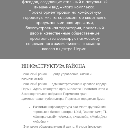
фасадов, создающие стильный и актуальный
внешний вид жилого комплекса.
Проект ориентирован на комфортную
городскую жизнь: современные квартиры с
продуманными планировками,
благоустроенная территория, приватный
двор и качественные общественные
пространства формируют атмосферу
современного жилья бизнес- и комфорт-
класса в центре Перми.
ИНФРАСТРУКТУРА РАЙОНА
Ленинский район — центр управления, жизни и
возможностей
Ленинский район — административное и деловое сердце
Перми. Здесь находятся органы власти: Правительство и
Законодательное собрание Пермского края,
администрация губернатора, Пермская городская Дума.
Развитая инфраструктура включает крупнейшие
торговые и бизнес-центры: ЦУМ, Главпочтамт, ТЦ
«Центральный», «Алмаз», «Колизей», «Моби Дик»,
«Айсберг».
Это также образовательный центр: 6 вузов (включая