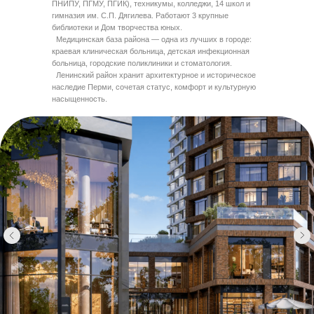
ПНИПУ, ПГМУ, ПГИК), техникумы, колледжи, 14 школ и
гимназия им. С.П. Дягилева. Работают 3 крупные
библиотеки и Дом творчества юных.
Медицинская база района — одна из лучших в городе:
краевая клиническая больница, детская инфекционная
больница, городские поликлиники и стоматология.
Ленинский район хранит архитектурное и историческое
наследие Перми, сочетая статус, комфорт и культурную
насыщенность.