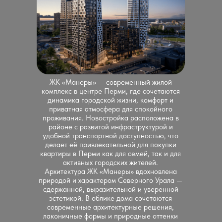
ЖК «Манеры» — современный жилой
комплекс в центре Перми, где сочетаются
динамика городской жизни, комфорт и
приватная атмосфера для спокойного
проживания. Новостройка расположена в
районе с развитой инфраструктурой и
удобной транспортной доступностью, что
делает её привлекательной для покупки
квартиры в Перми как для семей, так и для
активных городских жителей.
Архитектура ЖК «Манеры» вдохновлена
природой и характером Северного Урала —
сдержанной, выразительной и уверенной
эстетикой. В облике дома сочетаются
современные архитектурные решения,
лаконичные формы и природные оттенки