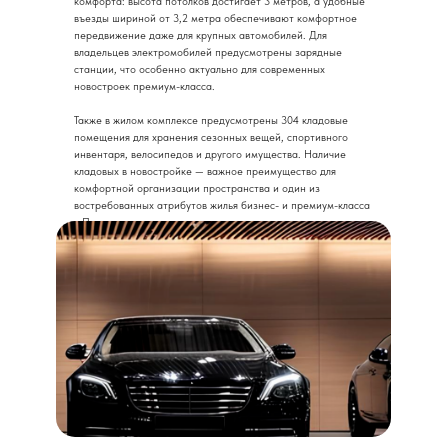
комфорта: высота потолков достигает 3 метров, а удобные
въезды шириной от 3,2 метра обеспечивают комфортное
передвижение даже для крупных автомобилей. Для
владельцев электромобилей предусмотрены зарядные
станции, что особенно актуально для современных
новостроек премиум-класса.
Также в жилом комплексе предусмотрены 304 кладовые
помещения для хранения сезонных вещей, спортивного
инвентаря, велосипедов и другого имущества. Наличие
кладовых в новостройке — важное преимущество для
комфортной организации пространства и один из
востребованных атрибутов жилья бизнес- и премиум-класса
в Перми.