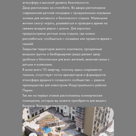
атмосферу и высокий уровень безопасности.
Двор расположен на стилобате. Во дворе расположена
современная детская площадка с продуманными игровыми
зонами для активного и безопасного отдыха. Маленькие
жители смогут играть, развиваться и проводить время на
свежем воздухе рядом с домом. Для взрослых
предусмотрены уютные зоны отдыха, где можно
расслабиться, пообщаться с соседями или провести время с
семьёй.
Закрытая территория жилого комплекса, прозрачные
входные группы и безбарьерная среда делают двор
удобным и безопасным для всех жителей, включая семьи с
детьми и колясками.
В доме всего 115 квартир, поэтому здесь сохраняется
тишина, отсутствует поток арендаторов и формируется
атмосфера дружного соседского сообщества — редкое
преимущество для новостроек Индустриального района
Перми.
Так же на первых этажах расположены коммерческие
помещения, которые вы можете приобрести для вашего
бизнеса. Возможна рассрочка.