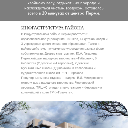
хвойному лесу, отдыхать на природе и
наслаждаться чистым воздухом, оставаясь
всего в
20 минутах от центра Перми
.
ИНФРАСТРУКТУРА РАЙОНА
В Индустриальном районе Перми работает 31
образовательное учреждение: 14 школ, 14 детских садов и
3 учреждения дополнительного образования. Также в
районе действуют культурные учреждения разных форм
собственности: Дворец культуры им. Ю.А. Гагарина,
Пермский дом народного творчества «Губерния», 6
библиотек (2 детские и 4 взрослые), 2 детские
музыкальные школы («Динамика» и «Классика») и
художественная школа им. Е.Н. Широкова.
Популярные места отдыха — сад им. В.Л. Миндовского,
сквер у дома народного творчества, Черняевский
лесопарк, ТРЦ «Столица» с кинотеатром «Киномакс» и
крупнейший в крае ТРК «Планета».