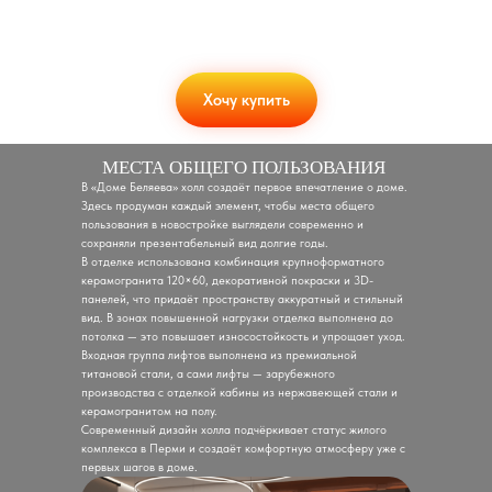
Хочу купить
МЕСТА ОБЩЕГО ПОЛЬЗОВАНИЯ
В «Доме Беляева» холл создаёт первое впечатление о доме.
Здесь продуман каждый элемент, чтобы места общего
пользования в новостройке выглядели современно и
сохраняли презентабельный вид долгие годы.
В отделке использована комбинация крупноформатного
керамогранита 120×60, декоративной покраски и 3D-
панелей, что придаёт пространству аккуратный и стильный
вид. В зонах повышенной нагрузки отделка выполнена до
потолка — это повышает износостойкость и упрощает уход.
Входная группа лифтов выполнена из премиальной
титановой стали, а сами лифты — зарубежного
производства с отделкой кабины из нержавеющей стали и
керамогранитом на полу.
Современный дизайн холла подчёркивает статус жилого
комплекса в Перми и создаёт комфортную атмосферу уже с
первых шагов в доме.