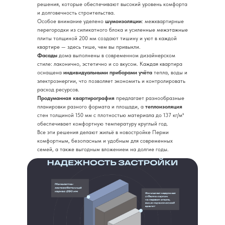
решения, которые обеспечивают высокий уровень комфорта
и долговечность строительства.
Особое внимание уделено
шумоизоляции
: межквартирные
перегородки из силикатного блока и усиленные межэтажные
плиты толщиной 200 мм создают тишину и уют в каждой
квартире — здесь тише, чем вы привыкли.
Фасады
дома выполнены в современном дизайнерском
стиле: лаконично, эстетично и со вкусом. Каждая квартира
оснащена
индивидуальными приборами учёта
тепла, воды и
электроэнергии, что позволяет экономить и контролировать
расход ресурсов.
Продуманная квартирография
предлагает разнообразные
планировки разного формата и площади, а
теплоизоляция
стен толщиной 150 мм с плотностью материала до 137 кг/м³
обеспечивает комфортную температуру круглый год.
Все эти решения делают жильё в новостройке Перми
комфортным, безопасным и удобным для современных
семей, а также выгодным вложением на долгие годы.