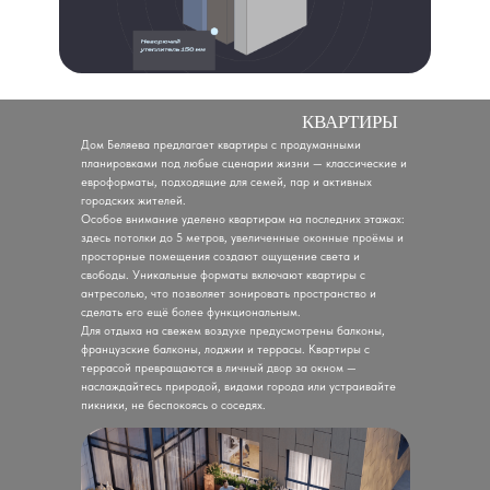
КВАРТИРЫ
Дом Беляева предлагает квартиры с продуманными
планировками под любые сценарии жизни — классические и
евроформаты, подходящие для семей, пар и активных
городских жителей.
Особое внимание уделено квартирам на последних этажах:
здесь потолки до 5 метров, увеличенные оконные проёмы и
просторные помещения создают ощущение света и
свободы. Уникальные форматы включают квартиры с
антресолью, что позволяет зонировать пространство и
сделать его ещё более функциональным.
Для отдыха на свежем воздухе предусмотрены балконы,
французские балконы, лоджии и террасы. Квартиры с
террасой превращаются в личный двор за окном —
наслаждайтесь природой, видами города или устраивайте
пикники, не беспокоясь о соседях.