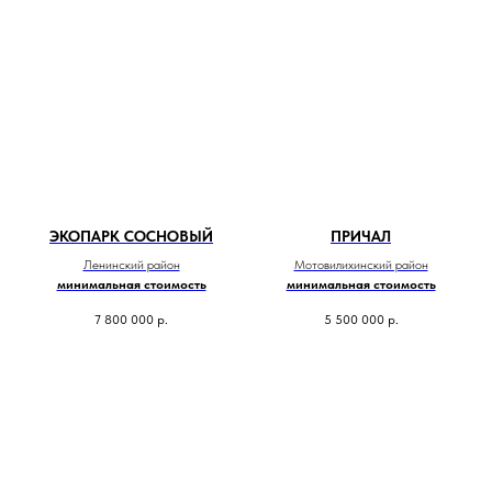
ЭКОПАРК СОСНОВЫЙ
ПРИЧАЛ
Ленинский район
Мотовилихинский район
минимальная стоимость
минимальная стоимость
7 800 000
р.
5 500 000
р.