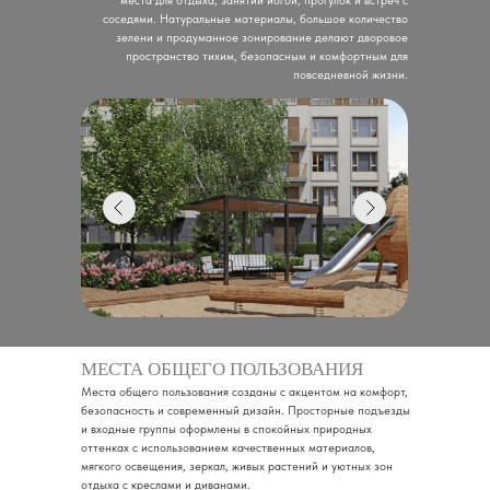
места для отдыха, занятий йогой, прогулок и встреч с
соседями. Натуральные материалы, большое количество
зелени и продуманное зонирование делают дворовое
пространство тихим, безопасным и комфортным для
повседневной жизни.
МЕСТА ОБЩЕГО ПОЛЬЗОВАНИЯ
Места общего пользования созданы с акцентом на комфорт,
безопасность и современный дизайн. Просторные подъезды
и входные группы оформлены в спокойных природных
оттенках с использованием качественных материалов,
мягкого освещения, зеркал, живых растений и уютных зон
отдыха с креслами и диванами.