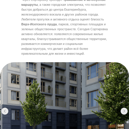
маршруты
, а также городская электричка, что позволяет
быстро добраться до центра Екатеринбурга,
железнодорожного вокзала и других районов города.
Любители прогулок и активного отдыха оценят близость
Верх-Исетского пруда
, парков, спортивных площадок и
зеленых общественных пространств. Сегодня Сортировка
активно обновляется: появляются современные жилые
кварталы, благоустраиваются общественные территории,
развивается коммерческая и социальная
инфраструктура, что делает район всё более
привлекательным для жизни и инвестиций.