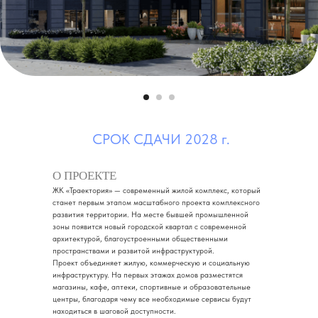
СРОК СДАЧИ 2028 г.
О ПРОЕКТЕ
ЖК «Траектория» — современный жилой комплекс, который
станет первым этапом масштабного проекта комплексного
развития территории. На месте бывшей промышленной
зоны появится новый городской квартал с современной
архитектурой, благоустроенными общественными
пространствами и развитой инфраструктурой.
Проект объединяет жилую, коммерческую и социальную
инфраструктуру. На первых этажах домов разместятся
магазины, кафе, аптеки, спортивные и образовательные
центры, благодаря чему все необходимые сервисы будут
находиться в шаговой доступности.