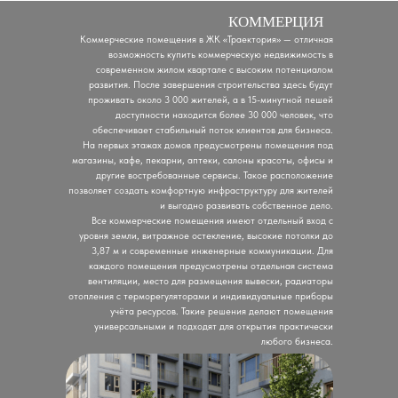
КОММЕРЦИЯ
Коммерческие помещения в ЖК «Траектория» — отличная
возможность купить коммерческую недвижимость в
современном жилом квартале с высоким потенциалом
развития. После завершения строительства здесь будут
проживать около 3 000 жителей, а в 15-минутной пешей
доступности находится более 30 000 человек, что
обеспечивает стабильный поток клиентов для бизнеса.
На первых этажах домов предусмотрены помещения под
магазины, кафе, пекарни, аптеки, салоны красоты, офисы и
другие востребованные сервисы. Такое расположение
позволяет создать комфортную инфраструктуру для жителей
и выгодно развивать собственное дело.
Все коммерческие помещения имеют отдельный вход с
уровня земли, витражное остекление, высокие потолки до
3,87 м и современные инженерные коммуникации. Для
каждого помещения предусмотрены отдельная система
вентиляции, место для размещения вывески, радиаторы
отопления с терморегуляторами и индивидуальные приборы
учёта ресурсов. Такие решения делают помещения
универсальными и подходят для открытия практически
любого бизнеса.