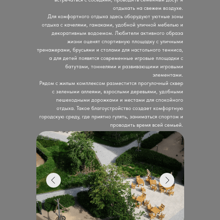
отдыхать на свежем воздухе.
Для комфортного отдыха здесь оборудуют уютные зоны
отдыха с качелями, гамаками, удобной уличной мебелью и
декоративным водоемом. Любители активного образа
жизни оценят спортивную площадку с уличными
тренажерами, брусьями и столами для настольного тенниса,
а для детей появятся современные игровые площадки с
батутами, тоннелями и развивающими игровыми
элементами.
Рядом с жилым комплексом разместится прогулочный сквер
с зелеными аллеями, взрослыми деревьями, удобными
пешеходными дорожками и местами для спокойного
отдыха. Такое благоустройство создает комфортную
городскую среду, где приятно гулять, заниматься спортом и
проводить время всей семьей.