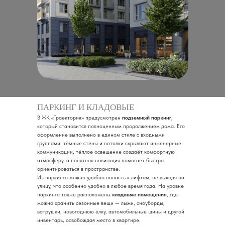
ПАРКИНГ И КЛАДОВЫЕ
В ЖК «Траектория» предусмотрен
подземный паркинг
,
который становится полноценным продолжением дома. Его
оформление выполнено в едином стиле с входными
группами: тёмные стены и потолки скрывают инженерные
коммуникации, тёплое освещение создаёт комфортную
атмосферу, а понятная навигация помогает быстро
ориентироваться в пространстве.
Из паркинга можно удобно попасть к лифтам, не выходя на
улицу, что особенно удобно в любое время года. На уровне
паркинга также расположены
кладовые помещения
, где
можно хранить сезонные вещи — лыжи, сноуборды,
ватрушки, новогоднюю ёлку, автомобильные шины и другой
инвентарь, освобождая место в квартире.