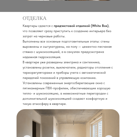
ОТДЕЛКА
Квартиры сдаются с
предчистовой отделкой (White Box)
,
что позволяет сразу приступить к созданию интерьера без
затрат на черновые работы.
Выполнены все основные подготовительные этапы: стены
выровнены и оштукатурены, на полу — цементно-песчаная
стяжка с шумоизоляцией, а в санузлах предусмотрена
надежная гидроизоляция.
В квартире уже разведены электрика и сантехника,
установлены розетки, выключатели, радиаторы отопления с
терморегуляторами и приборы учета с автоматической
передачей показаний в управляющую компанию.
Установлены современные энергосберегающие окна с
пятикамерным ПВХ-профилем, обеспечивающие хорошую
тепло- и шумоизоляцию, а межкомнатные перегородки с
дополнительной шумоизоляцией создают комфортную и
тихую атмосферу в квартире.