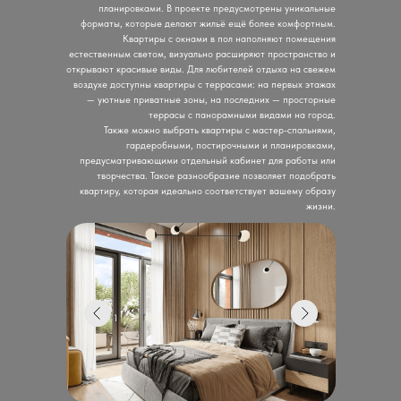
планировками. В проекте предусмотрены уникальные
форматы, которые делают жильё ещё более комфортным.
Квартиры с окнами в пол наполняют помещения
естественным светом, визуально расширяют пространство и
открывают красивые виды. Для любителей отдыха на свежем
воздухе доступны квартиры с террасами: на первых этажах
— уютные приватные зоны, на последних — просторные
террасы с панорамными видами на город.
Также можно выбрать квартиры с мастер-спальнями,
гардеробными, постирочными и планировками,
предусматривающими отдельный кабинет для работы или
творчества. Такое разнообразие позволяет подобрать
квартиру, которая идеально соответствует вашему образу
жизни.