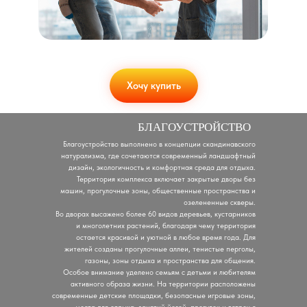
Хочу купить
БЛАГОУСТРОЙСТВО
Благоустройство выполнено в концепции скандинавского
натурализма, где сочетаются современный ландшафтный
дизайн, экологичность и комфортная среда для отдыха.
Территория комплекса включает закрытые дворы без
машин, прогулочные зоны, общественные пространства и
озелененные скверы.
Во дворах высажено более 60 видов деревьев, кустарников
и многолетних растений, благодаря чему территория
остается красивой и уютной в любое время года. Для
жителей созданы прогулочные аллеи, тенистые перголы,
газоны, зоны отдыха и пространства для общения.
Особое внимание уделено семьям с детьми и любителям
активного образа жизни. На территории расположены
современные детские площадки, безопасные игровые зоны,