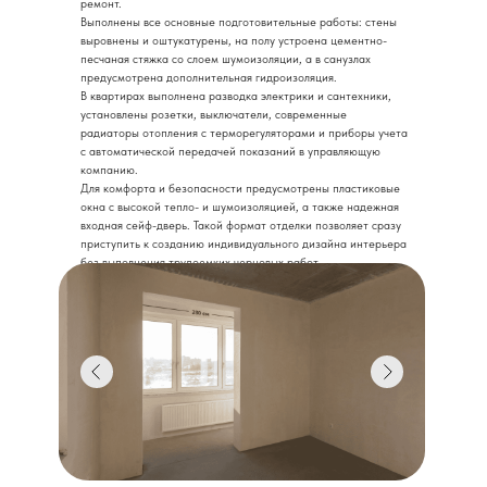
ремонт.
Выполнены все основные подготовительные работы: стены
выровнены и оштукатурены, на полу устроена цементно-
песчаная стяжка со слоем шумоизоляции, а в санузлах
предусмотрена дополнительная гидроизоляция.
В квартирах выполнена разводка электрики и сантехники,
установлены розетки, выключатели, современные
радиаторы отопления с терморегуляторами и приборы учета
с автоматической передачей показаний в управляющую
компанию.
Для комфорта и безопасности предусмотрены пластиковые
окна с высокой тепло- и шумоизоляцией, а также надежная
входная сейф-дверь. Такой формат отделки позволяет сразу
приступить к созданию индивидуального дизайна интерьера
без выполнения трудоемких черновых работ.