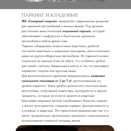
ПАРКИНГ И КЛАДОВЫЕ
ЖК «Северный квартал»
предлагает современные решения
для хранения автомобилей и личных вещей. Под домами
расположен вместительный
подземный паркинг
, который
обеспечивает комфортное и безопасное хранение
автомобиля в любое время года.
Паркинг оборудован скоростными воротами, удобной
системой навигации и широкими проездами, рассчитанными
даже на крупногабаритные автомобили. Из паркинга можно
подняться на нужный этаж на лифте, что особенно удобно
для семей с детьми, владельцев колясок и тех, кто регулярно
перевозит покупки или крупные вещи.
Для дополнительного хранения предусмотрены
кладовые
помещения площадью от 3 до 7 м²
, расположенные на
уровне паркинга. Здесь удобно разместить сезонные вещи,
велосипеды, спортивный инвентарь, инструменты и другие
предметы, которые не хочется хранить в квартире.
Благодаря кладовым жители освобождают балконы, лоджии
и жилое пространство, сохраняя порядок, функциональность
и комфорт в квартире. Это практичное решение для тех, кто
ценит продуманную организацию хранения и максимальное
использование полезной площади жилья.