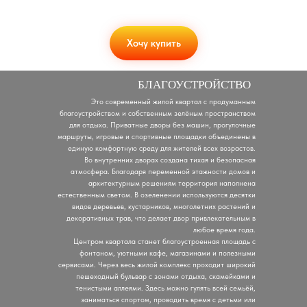
Хочу купить
БЛАГОУСТРОЙСТВО
Это современный жилой квартал с продуманным
благоустройством и собственным зелёным пространством
для отдыха. Приватные дворы без машин, прогулочные
маршруты, игровые и спортивные площадки объединены в
единую комфортную среду для жителей всех возрастов.
Во внутренних дворах создана тихая и безопасная
атмосфера. Благодаря переменной этажности домов и
архитектурным решениям территория наполнена
естественным светом. В озеленении используются десятки
видов деревьев, кустарников, многолетних растений и
декоративных трав, что делает двор привлекательным в
любое время года.
Центром квартала станет благоустроенная площадь с
фонтаном, уютными кафе, магазинами и полезными
сервисами. Через весь жилой комплекс проходит широкий
пешеходный бульвар с зонами отдыха, скамейками и
тенистыми аллеями. Здесь можно гулять всей семьёй,
заниматься спортом, проводить время с детьми или