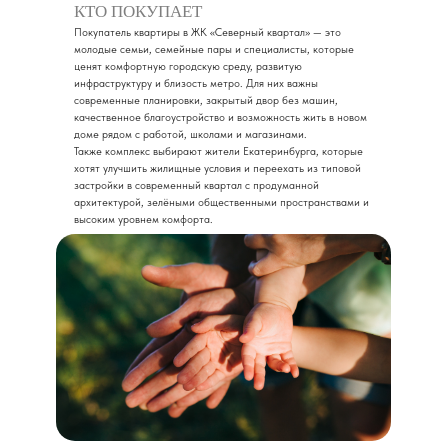
КТО ПОКУПАЕТ
Покупатель квартиры в ЖК «Северный квартал» — это
молодые семьи, семейные пары и специалисты, которые
ценят комфортную городскую среду, развитую
инфраструктуру и близость метро. Для них важны
современные планировки, закрытый двор без машин,
качественное благоустройство и возможность жить в новом
доме рядом с работой, школами и магазинами.
Также комплекс выбирают жители Екатеринбурга, которые
хотят улучшить жилищные условия и переехать из типовой
застройки в современный квартал с продуманной
архитектурой, зелёными общественными пространствами и
высоким уровнем комфорта.