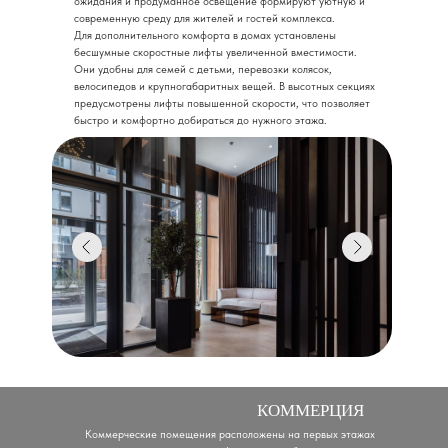
ожидания и продуманное освещение формируют уютную и
современную среду для жителей и гостей комплекса.
Для дополнительного комфорта в домах установлены
бесшумные скоростные лифты увеличенной вместимости.
Они удобны для семей с детьми, перевозки колясок,
велосипедов и крупногабаритных вещей. В высотных секциях
предусмотрены лифты повышенной скорости, что позволяет
быстро и комфортно добираться до нужного этажа.
КОММЕРЦИЯ
Коммерческие помещения расположены на первых этажах