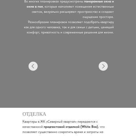
Во многих планировках предусмотрены
панорамные окна и
окна в пол
, которые наполняют помещения естественным
светом, визуально расширяют пространство и создают
ощущение простора.
Разнообразие планировок позволяет подобрать квартиру
как для одного человека, так и для семьи с детьми, ценящей
комфорт, приватность и современные решения для жизни.
ОТДЕЛКА
Квартиры в ЖК «Северный квартал» передаются с
качественной
предчистовой отделкой (White Box)
, что
позволяет существенно сократить время и затраты на