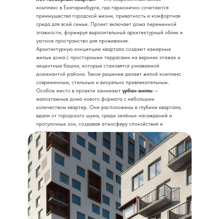
комплекс в Екатеринбурге, где гармонично сочетаются
преимущества городской жизни, приватность и комфортная
среда для всей семьи. Проект включает дома переменной
этажности, формируя выразительный архитектурный облик и
уютное пространство для проживания.
Архитектурную концепцию квартала создают камерные
жилые дома с просторными террасами на верхних этажах и
акцентные башни, которые становятся узнаваемой
доминантой района. Такое решение делает жилой комплекс
современным, стильным и визуально привлекательным.
Особое место в проекте занимают
урбан-виллы
—
малоэтажные дома нового формата с небольшим
количеством квартир. Они расположены в глубине квартала,
вдали от городского шума, среди зелёных насаждений и
прогулочных зон, создавая атмосферу спокойствия и
приватности.